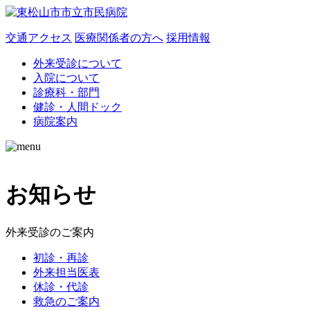
交通アクセス
医療関係者の方へ
採用情報
外来受診について
入院について
診療科・部門
健診・人間ドック
病院案内
お知らせ
外来受診のご案内
初診・再診
外来担当医表
休診・代診
救急のご案内