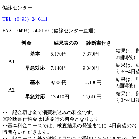
健診センター
TEL（0493）24-6111
FAX（0493）24-6150
（健診センター直通）
料金
結果表のみ
診断書付き
結果は、
基本
5,170円
7,370円
2週間後）
A1
結果は、
早急対応
7,140円
9,340円
り3〜4日
結果は、
基本
9,900円
12,100円
2週間後）
A2
結果は、
早急対応
13,410円
15,610円
り3〜4日
※上記金額は全て消費税込みの料金です。
※診断書付料金は1通発行の料金となります。
※基本料金コースでは、検査結果の発送までに14日前後のお
時間をいただきます。
※上記コース以外の健診項目でもご受診いただけますが、健