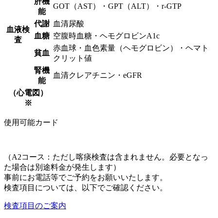
肝機
GOT（AST）・GPT（ALT）・r-GTP
能
代謝
血清尿酸
血液検
血糖
空腹時血糖・ヘモグロビンA1c
査
赤血球・血色素量（ヘモグロビン）・ヘマト
貧血
クリット値
腎機
血清クレアチニン・eGFR
能
（心電図）
※
使用可能カード
（A2コース：ただし喀痰検査は含まれません。必要となっ
た場合は別途料金が発生します）
事前にお電話等でご予約をお願いいたします。
検査項目については、以下でご確認ください。
検査項目のご案内