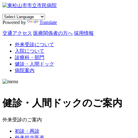
Powered by
Translate
交通アクセス
医療関係者の方へ
採用情報
外来受診について
入院について
診療科・部門
健診・人間ドック
病院案内
健診・人間ドックのご案内
外来受診のご案内
初診・再診
外来担当医表