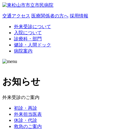
交通アクセス
医療関係者の方へ
採用情報
外来受診について
入院について
診療科・部門
健診・人間ドック
病院案内
お知らせ
外来受診のご案内
初診・再診
外来担当医表
休診・代診
救急のご案内